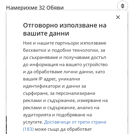
Намерихме 32 Обяви
×
Телескопичен товарач John
Отговорно използване на
Deere части ДВГ
вашите данни
Договаряне
Ние и нашите партньори използваме
бисквитки и подобни технологии, за
гр. Дулово, Силистра, 12 декември 2024г.
да съхраняваме и получаваме достъп
до информация на вашето устройство
Трактор Deutz части ДВГ
и да обработваме лични данни, като
2 557 €
вашия IP адрес, уникални
идентификатори и данни за
5 001,06 лв
сърфиране, за персонализирани
реклами и съдържание, измерване на
гр. Дулово, Силистра, 05 декември 2024г.
реклами и съдържание, анализ на
аудиторията и подобряване на
Трактор John Deere Втора
услугите.
Доставчици от трети страни
употреба
(183)
може също да обработват
511,67 €