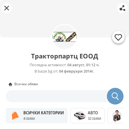
Тракторпартц ЕООД
Последна активност:
04 август, 01:12 ч.
В bazar.bg от:
04 февруари 2014г.
Всички обяви
ВСИЧКИ КАТЕГОРИИ
АВТО
Б
4
32
31
ОБЯВИ
ОБЯВИ