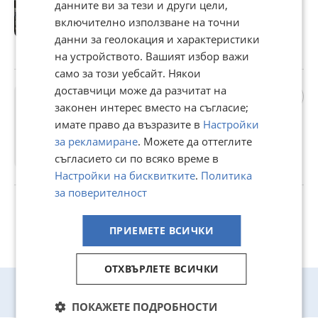
данните ви за тези и други цели,
1 000,74 лв
включително използване на точни
Цената е без ДДС
данни за геолокация и характеристики
гр. Дулово, Силистра, 30 ноември 2024г.
на устройството. Вашият избор важи
само за този уебсайт. Някои
доставчици може да разчитат на
Телескопичен товарач
Claas
законен интерес вместо на съгласие;
512 €
имате право да възразите в
Настройки
за рекламиране
. Можете да оттеглите
1 001,38 лв
съгласието си по всяко време в
гр. Дулово, Силистра, 30 ноември 2024г.
Настройки на бисквитките
.
Политика
за поверителност
ПРИЕМЕТЕ ВСИЧКИ
ОТХВЪРЛЕТЕ ВСИЧКИ
Изтегли приложението на
Bazar.bg на твоя телефон
ПОКАЖЕТЕ ПОДРОБНОСТИ